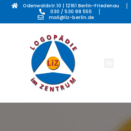
Odenwaldstr.10 | 12161 Berlin-Friedenau
030 / 530 88 555
mail@liz-berlin.de
Die Logopädische Praxis